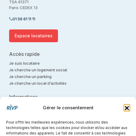
TSA 61371
Paris CEDEX 13
01 56 61 11 11
Espace locataires
Accès rapide
Je suis locataire
Je cherche un logement social
Je cherche un parking
Je cherche un local d’activités
Informations
Nous contacter
Gérer le consentement
Nous rejoindre
Glossaire
Pour offrir les meilleures expériences, nous utilisons des
Contact presse
technologies telles que les cookies pour stocker et/ou accéder aux
Déontologie
informations des appareils. Le fait de consentir à ces technologies