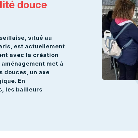
lité douce
eillaise, situé au
ris, est actuellement
nt avec la création
et aménagement met à
és douces, un axe
gique. En
, les bailleurs