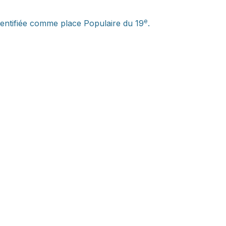
e
identifiée comme place Populaire du 19
.