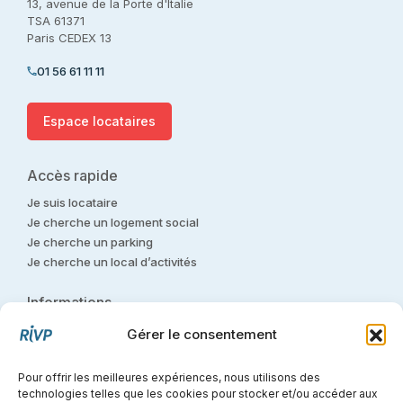
13, avenue de la Porte d'Italie
TSA 61371
Paris CEDEX 13
01 56 61 11 11
Espace locataires
Accès rapide
Je suis locataire
Je cherche un logement social
Je cherche un parking
Je cherche un local d’activités
Informations
Nous contacter
Gérer le consentement
Nous rejoindre
Glossaire
Pour offrir les meilleures expériences, nous utilisons des
Contact presse
technologies telles que les cookies pour stocker et/ou accéder aux