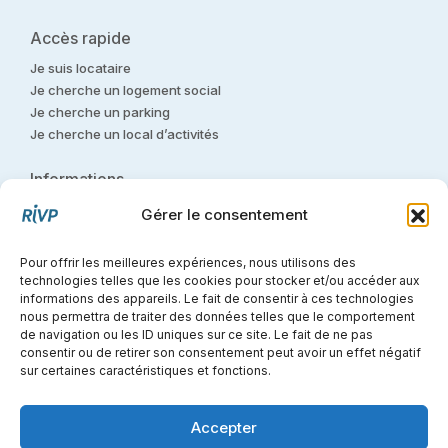
Accès rapide
Je suis locataire
Je cherche un logement social
Je cherche un parking
Je cherche un local d’activités
Informations
Nous contacter
Gérer le consentement
Nous rejoindre
Glossaire
Pour offrir les meilleures expériences, nous utilisons des
Contact presse
technologies telles que les cookies pour stocker et/ou accéder aux
Déontologie
informations des appareils. Le fait de consentir à ces technologies
nous permettra de traiter des données telles que le comportement
Politique de confidentialité
de navigation ou les ID uniques sur ce site. Le fait de ne pas
Médiation
consentir ou de retirer son consentement peut avoir un effet négatif
Mentions légales
sur certaines caractéristiques et fonctions.
Accessibilité : Partiellement conforme
Sitemap
Accepter